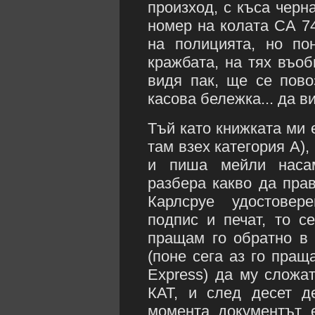
произход, с къса черн
номер на колата СА 74
на полицията, но по
кражбата, на тях въоб
видя пак, ще се пов
касова бележка... да в
Тъй като книжката ми 
там взех категория A),
и пиша мейли насам
разбера какво да пра
Карлсруе удостовер
подпис и печат, то с
пращам го обратно в 
(поне сега аз го пра
Express) да му сложат
КАТ, и след десет д
момента документът 