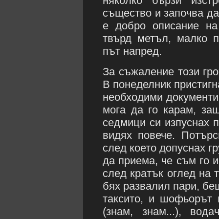
няколко бързи изст
същество и започва да
е добро описание на
твърд метъл, малко п
път напред.
За съжаление този гро
В понеделник пристигн
необходими документи 
мога да го карам, за
седмици си изпуснах п
видях повече. Потър
след което допуснах гр
да приема, че съм го и
след кратък оглед на 
бях развалил пари, беш
таксито, и шофьорът 
(знам, знам...), во