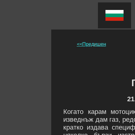
<<Предишен
21
Когато карам мотоци
изведнъж дам газ, ред
кратко издава специф