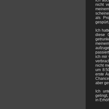
ich auc
nicht v
meinem
scheine
als Pr
gespürt
Ich hat
diese 
getrunk
meinem
aufzuge
passier
ich mir
verbrac
nicht m
um 8:5
erste A
Chancen
aber ge
Ich un
gelingt,
in Erhö