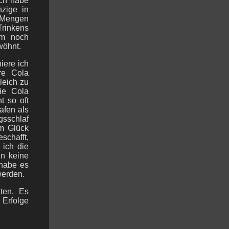
ich habe
nzige in
 Mengen
Trinkens
um noch
wöhnt.
iere ich
re Cola
leich zu
ie Cola
t so oft
afen als
gsschlaf
um Glück
schafft,
ich die
in keine
 habe es
werden.
ten. Es
 Erfolge