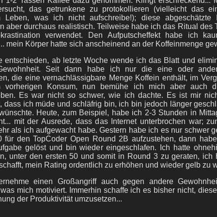
h 1-2 Tassen Kaffee dazu genommen. Klingt erschreckend... 
ersucht, das getrunkene zu protokollieren (vielleicht das ei
 Leben, was ich nicht aufschreibe!); diese abgeschätzte
n aber durchaus realistisch. Teilweise habe ich das Ritual des 
okrastination verwendet. Den Aufputscheffekt habe ich ka
... mein Körper hatte sich anscheinend an der Koffeinmenge ge
te entschieden, ab letzte Woche wende ich das Blatt und elimin
Gewohnheit. Seit dann habe ich nur die eine oder ande
en, die eine vernachlässigbare Menge Koffein enthält, im Verg
 vorherigen Konsum, nun bemühe ich mich aber auch d
ben. Es war nicht so schwer, wie ich dachte. Es ist mir nich
t, dass ich müde und schläfrig bin, ich bin jedoch länger geschl
 wünschte. Heute, zum Beispiel, habe ich 2-3 Stunden in Mitta
ht... mit der Ausrede, dass das Internet unterbrochen war; z
ehr als ich aufgewacht habe. Gestern habe ich es nur schwer ge
0 für den TopCoder Open Round 2B aufzustehen, dann habe 
ufgabe gelöst und bin wieder eingeschlafen. Ich hatte ohneh
, unter den ersten 50 und somit in Round 3 zu geraten, ich
schafft, mein Rating ordentlich zu erhöhen und wieder gelb zu 
ternehme einen Großangriff auch gegen andere Gewohnhei
 was mich motiviert. Immerhin schaffe ich es bisher nicht, diese
hung der Produktivität umzusetzen...