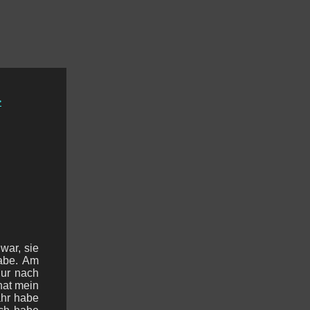
>
war, sie
habe. Am
nur nach
hat mein
ahr habe