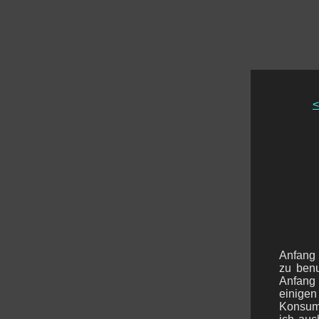
<
Anfang 
zu benu
Anfang 
einigen
Konsum 